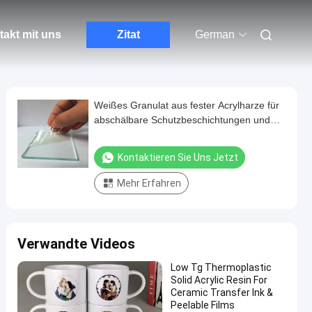
akt mit uns
Zitat
German
Weißes Granulat aus fester Acrylharze für
abschälbare Schutzbeschichtungen und
abschälbare Filme
Kontaktieren Sie Uns Jetzt
Mehr Erfahren
Verwandte Videos
Low Tg Thermoplastic
Solid Acrylic Resin For
Ceramic Transfer Ink &
Peelable Films