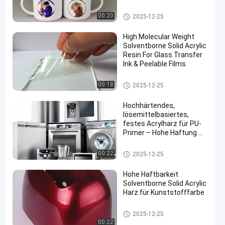
Solventbasierte feste Acrylhar
00:20
2025-12-25
ze
High Molecular Weight
Solventborne Solid Acrylic
Resin For Glass Transfer
Ink & Peelable Films
Solventbasierte feste Acrylhar
00:18
2025-12-25
ze
Hochhärtendes,
lösemittelbasiertes,
festes Acrylharz für PU-
Primer – Hohe Haftung &
Wetterbeständigkeit
Solventbasierte feste Acrylhar
00:22
2025-12-25
ze
Hohe Haftbarkeit
Solventborne Solid Acrylic
Harz für Kunststofffarbe
Solventbasierte feste Acrylhar
2025-12-25
ze
00:22