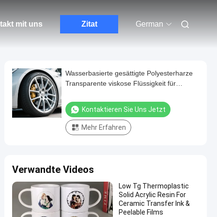
akt mit uns
Zitat
German
Wasserbasierte gesättigte Polyesterharze
Transparente viskose Flüssigkeit für
Metallbeschichtungen
Kontaktieren Sie Uns Jetzt
Mehr Erfahren
Verwandte Videos
Low Tg Thermoplastic
Solid Acrylic Resin For
Ceramic Transfer Ink &
Peelable Films