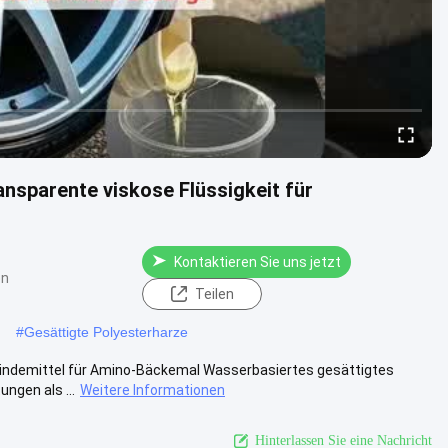
nsparente viskose Flüssigkeit für
Kontaktieren Sie uns jetzt
en
Teilen
#
Gesättigte Polyesterharze
Bindemittel für Amino-Bäckemal Wasserbasiertes gesättigtes
ngen als ...
Weitere Informationen
Hinterlassen Sie eine Nachricht