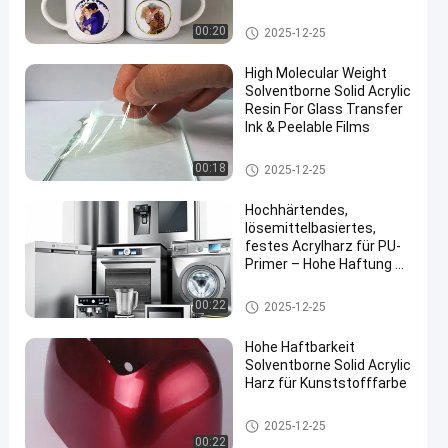
Solventbasierte feste Acrylhar
00:20
2025-12-25
ze
High Molecular Weight
Solventborne Solid Acrylic
Resin For Glass Transfer
Ink & Peelable Films
Solventbasierte feste Acrylhar
00:18
2025-12-25
ze
Hochhärtendes,
lösemittelbasiertes,
festes Acrylharz für PU-
Primer – Hohe Haftung &
Wetterbeständigkeit
Solventbasierte feste Acrylhar
00:22
2025-12-25
ze
Hohe Haftbarkeit
Solventborne Solid Acrylic
Harz für Kunststofffarbe
Solventbasierte feste Acrylhar
2025-12-25
ze
00:22