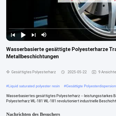
Wasserbasierte gesättigte Polyesterharze Tra
Metallbeschichtungen
Gesättigtes Polyesterharz
2025-05-22
9 Ansicht
#
Liquid saturated polyester resin
#
Gesättigte Polyesterdispersion
Wasserbasiertes gesättigtes Polyesterharz -- leistungsstarkes 
Polyesterharz WL-181 WL-181 revolutioniert industrielle Beschichtu
Nachrichten des Besuchers