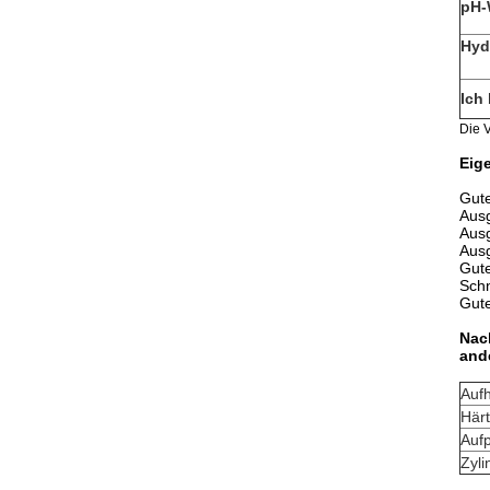
pH-
Hyd
Ich 
Die V
Eig
Gute
Ausg
Ausg
Ausg
Gut
Schn
Gute
Nac
and
Auf
Härt
Aufp
Zyli