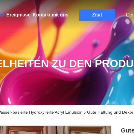
ts
Ereignisse
Kontakt mit uns
Zitat
Ge
ELHEITEN ZU DEN PROD
asser-basierte Hydroxylierte Acryl Emulsion ♪ Gute Haftung und Dekor
Gute