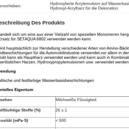
Hydroxylierte Acrylemulsion auf Wasserbas
ervorheben:
Hydroxyl-Acrylharz für die Dekoration
eschreibung Des Produkts
andelt sich um eine aus einer Vielzahl von speziellen Monomeren herge
Ersatz für SETAQUA 6802 verwendet werden kann.
ird hauptsächlich zur Herstellung verschiedener Arten von Amino-Bäckf
dbeschichtungen für die Automobilindustrie verwendet.vor allem in d
ukt kann als Hauptharz verwendet werden und kann auch in Kombinat
erlöslichen Harzen, Hydroxypropylemulsionen usw. verwendet werden.
endung
llische und festfarbige Wasserbasisbeschichtungen
erielles Eigentum
sehen
Milchweiße Flüssigkeit
tflüchtige Stoffe (%)
26 ± 1
kosität (mPa·S)
< 500