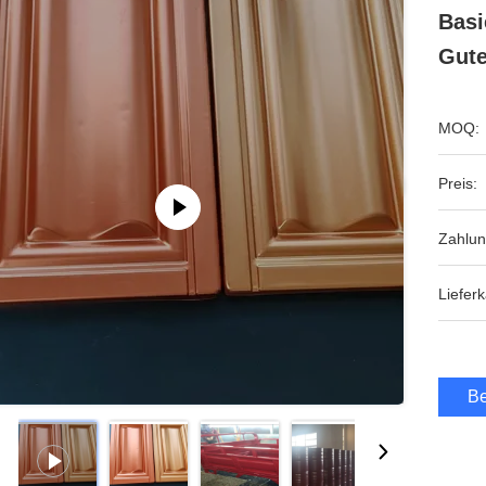
Basi
Gute
MOQ:
Preis:
Zahlu
Lieferk
Be