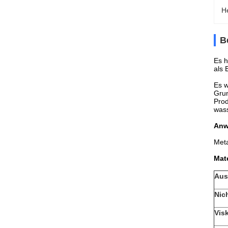
H
B
Es h
als 
Es w
Grun
Prod
wass
Anw
Meta
Mat
Aus
Nich
Vis