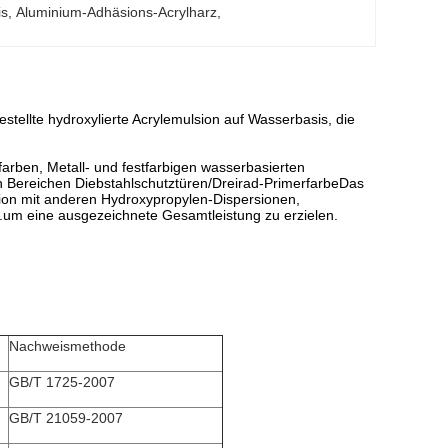
is
, 
Aluminium-Adhäsions-Acrylharz
, 
stellte hydroxylierte Acrylemulsion auf Wasserbasis, die
arben, Metall- und festfarbigen wasserbasierten
en Bereichen Diebstahlschutztüren/Dreirad-PrimerfarbeDas
ion mit anderen Hydroxypropylen-Dispersionen,
um eine ausgezeichnete Gesamtleistung zu erzielen.
Nachweismethode
GB/T 1725-2007
GB/T 21059-2007