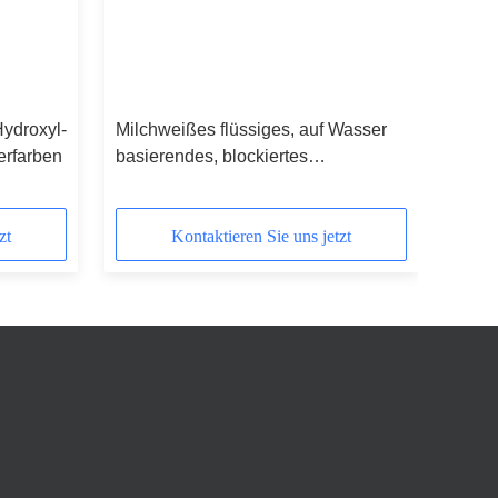
ydroxyl-
Milchweißes flüssiges, auf Wasser
erfarben
basierendes, blockiertes
Härtungsmittel für Hochtemperatur-
Bäcksysteme
zt
Kontaktieren Sie uns jetzt