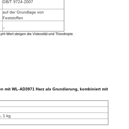
GB/T 9724-2007
auf der Grundlage von
Feststoffen
_
H-Wert steigen die Viskosität und Thixotropie.
sen mit WL-AD3971 Harz als Grundierung, kombiniert mit
, 1 kg