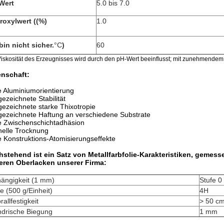
Wert
5.0 bis 7.0
roxylwert ((%)
1.0
bin nicht sicher.
°C
)
60
iskosität des Erzeugnisses wird durch den pH-Wert beeinflusst; mit zunehmendem p
enschaft:
 Aluminiumorientierung
ezeichnete Stabilität
ezeichnete starke Thixotropie
ezeichnete Haftung an verschiedene Substrate
e Zwischenschichtadhäsion
elle Trocknung
 Konstruktions-Atomisierungseffekte
hstehend ist ein Satz von Metallfarbfolie-Karakteristiken, gemes
eren Oberlacken unserer Firma:
hängigkeit (1 mm)
Stufe 0
e (500 g/Einheit)
4H
rallfestigkeit
> 50 cm
ndrische Biegung
1 mm