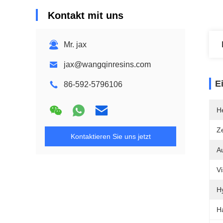
Kontakt mit uns
Mr. jax
jax@wangqinresins.com
E
86-592-5796106
He
Ze
Kontaktieren Sie uns jetzt
A
Vi
H
H