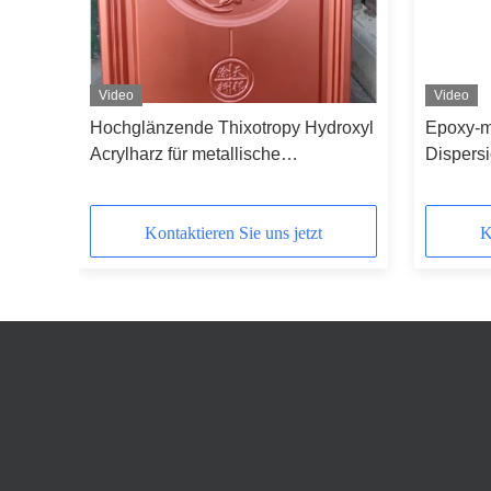
Video
Video
on
Hochglänzende Thixotropy Hydroxyl
Epoxy-mo
Acrylharz für metallische
Dispers
Backbeschichtungen
Salzsprü
Hardwar
Kontaktieren Sie uns jetzt
K