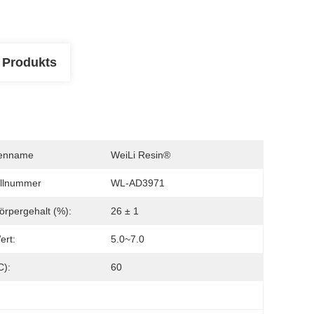
 Produkts
enname
WeiLi Resin®
llnummer
WL-AD3971
örpergehalt (%):
26 ± 1
ert:
5.0~7.0
c):
60