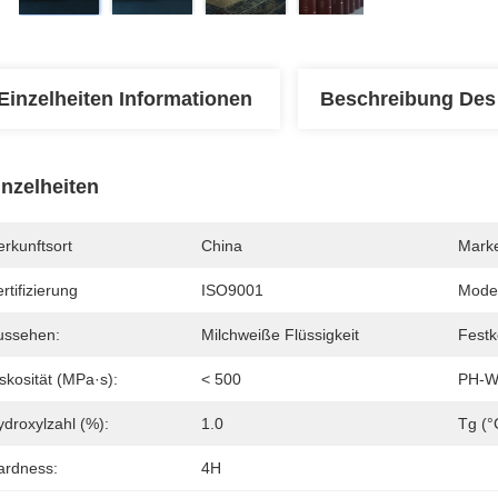
Einzelheiten Informationen
Beschreibung Des
inzelheiten
rkunftsort
China
Mark
rtifizierung
ISO9001
Mode
ussehen:
Milchweiße Flüssigkeit
Festk
skosität (mPa·s):
< 500
PH-W
ydroxylzahl (%):
1.0
Tg (°
ardness:
4H