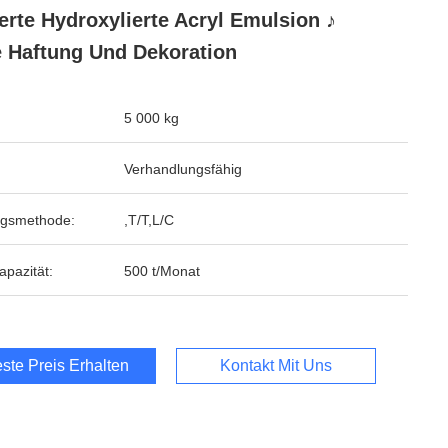
erte Hydroxylierte Acryl Emulsion ♪
 Haftung Und Dekoration
5 000 kg
Verhandlungsfähig
ngsmethode:
,T/T,L/C
apazität:
500 t/Monat
ste Preis Erhalten
Kontakt Mit Uns