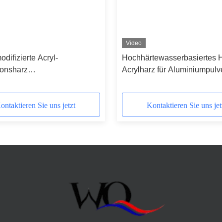
Video
difizierte Acryl-
Hochhärtewasserbasiertes H
ionsharz
Acrylharz für Aluminiumpulv
hbeständigkeit für
e-Beschichtungen
ontaktieren Sie uns jetzt
Kontaktieren Sie uns jet