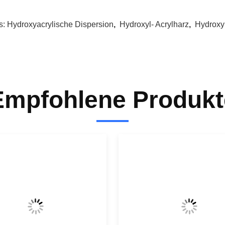
s:
Hydroxyacrylische Dispersion
,
Hydroxyl- Acrylharz
,
Hydroxyl
Empfohlene Produkt