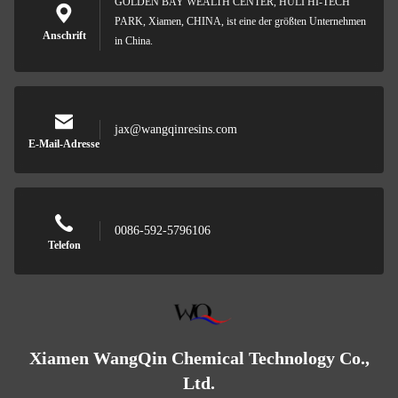
GOLDEN BAY WEALTH CENTER, HULI HI-TECH
PARK, Xiamen, CHINA, ist eine der größten Unternehmen
Anschrift
in China.
jax@wangqinresins.com
E-Mail-Adresse
0086-592-5796106
Telefon
Xiamen WangQin Chemical Technology Co.,
Ltd.