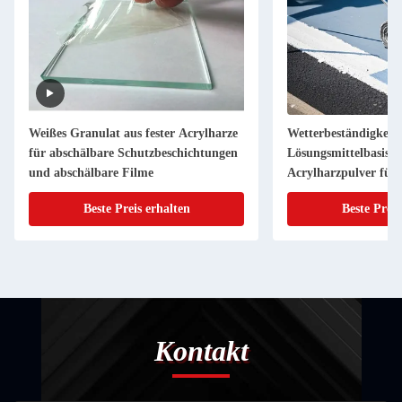
Weißes Granulat aus fester Acrylharze
Wetterbeständigkeit 
für abschälbare Schutzbeschichtungen
Lösungsmittelbasis fe
und abschälbare Filme
Acrylharzpulver für
Beste Preis erhalten
Beste Preis
Kontakt