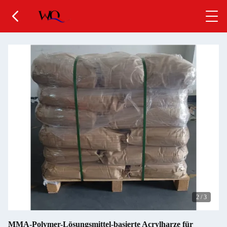
2
/
3
MMA-Polymer-Lösungsmittel-basierte Acrylharze für