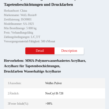
Tapetenbeschichtungen und Druckfarben
Herkunftsort: China
Markenname: WeiLi Resin®
Zertifizierung: ISO9001
Modellnummer: SA-1925
Min Bestellmenge: 5 000 kg
Preis: Verhandlungsfähig
Zahlungsbedingungen: L/C,T/T
Versorgungsmaterial-Fähigkeit: 500 t/Monat
Detail
Description
Hervorheben:
MMA-Polymerwasserbasiertes Acrylharz
,
Acrylharz für Tapetenbeschichtungen
,
Druckfarben Wasserhaltige Acrylharze
1Aussehen:
Weißes Pulver
2Ähnlich:
NeoCryl B-728
3Fester Inhalt(%):
>99%