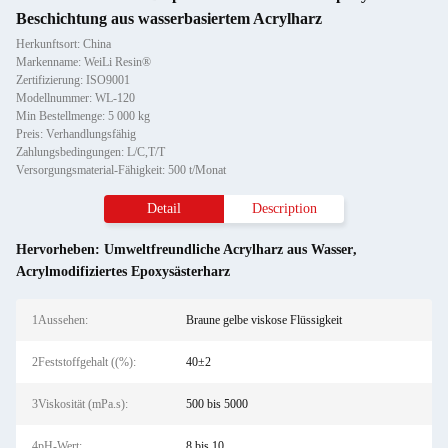
Beschichtung aus wasserbasiertem Acrylharz
Herkunftsort: China
Markenname: WeiLi Resin®
Zertifizierung: ISO9001
Modellnummer: WL-120
Min Bestellmenge: 5 000 kg
Preis: Verhandlungsfähig
Zahlungsbedingungen: L/C,T/T
Versorgungsmaterial-Fähigkeit: 500 t/Monat
Detail
Description
Hervorheben:
Umweltfreundliche Acrylharz aus Wasser
,
Acrylmodifiziertes Epoxysästerharz
1Aussehen:
Braune gelbe viskose Flüssigkeit
2Feststoffgehalt ((%):
40±2
3Viskosität (mPa.s):
500 bis 5000
4pH-Wert:
8 bis 10