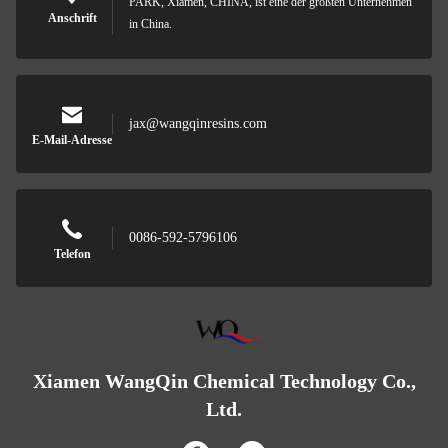
PARK, Xiamen, CHINA, ist eine der größten Unternehmen
Anschrift
in China.
jax@wangqinresins.com
E-Mail-Adresse
0086-592-5796106
Telefon
Xiamen WangQin Chemical Technology Co.,
Ltd.