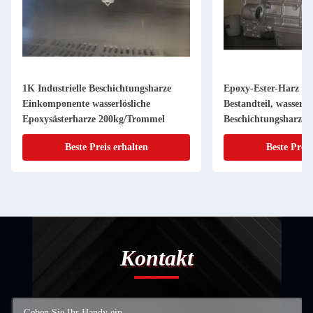
1K Industrielle Beschichtungsharze
Epoxy-Ester-Harz mi
Einkomponente wasserlösliche
Bestandteil, wasserdi
Epoxysästerharze 200kg/Trommel
Beschichtungsharz
Beste Preis erhalten
Beste Preis
Kontakt