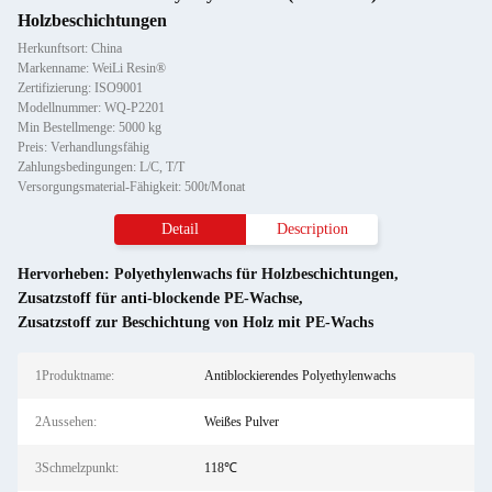
Holzbeschichtungen
Herkunftsort: China
Markenname: WeiLi Resin®
Zertifizierung: ISO9001
Modellnummer: WQ-P2201
Min Bestellmenge: 5000 kg
Preis: Verhandlungsfähig
Zahlungsbedingungen: L/C, T/T
Versorgungsmaterial-Fähigkeit: 500t/Monat
Detail
Description
Hervorheben:
Polyethylenwachs für Holzbeschichtungen
,
Zusatzstoff für anti-blockende PE-Wachse
,
Zusatzstoff zur Beschichtung von Holz mit PE-Wachs
1Produktname:
Antiblockierendes Polyethylenwachs
2Aussehen:
Weißes Pulver
3Schmelzpunkt:
118℃