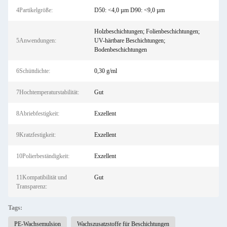
4Partikelgröße:
D50: <4,0 µm D90: <9,0 µm
Holzbeschichtungen; Folienbeschichtungen;
5Anwendungen:
UV-härtbare Beschichtungen;
Bodenbeschichtungen
6Schüttdichte:
0,30 g/ml
7Hochtemperaturstabilität:
Gut
8Abriebfestigkeit:
Exzellent
9Kratzfestigkeit:
Exzellent
10Polierbeständigkeit:
Exzellent
11Kompatibilität und
Gut
Transparenz:
Tags:
PE-Wachsemulsion
Wachszusatzstoffe für Beschichtungen