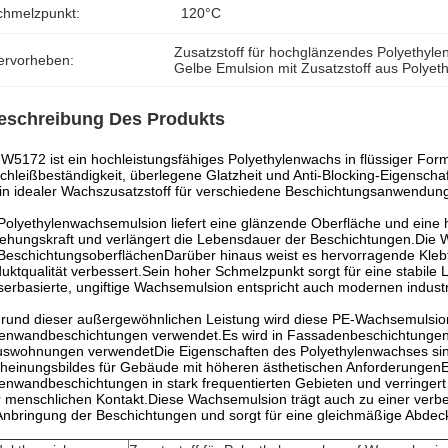
chmelzpunkt:
120°C
Zusatzstoff für hochglänzendes Polyethyl
ervorheben:
Gelbe Emulsion mit Zusatzstoff aus Polye
eschreibung Des Produkts
5172 ist ein hochleistungsfähiges Polyethylenwachs in flüssiger For
chleißbeständigkeit, überlegene Glatzheit und Anti-Blocking-Eigenscha
in idealer Wachszusatzstoff für verschiedene Beschichtungsanwendun
Polyethylenwachsemulsion liefert eine glänzende Oberfläche und eine h
ehungskraft und verlängert die Lebensdauer der Beschichtungen.Die W
BeschichtungsoberflächenDarüber hinaus weist es hervorragende Klebfes
uktqualität verbessert.Sein hoher Schmelzpunkt sorgt für eine stabil
erbasierte, ungiftige Wachsemulsion entspricht auch modernen indust
rund dieser außergewöhnlichen Leistung wird diese PE-Wachsemulsion
enwandbeschichtungen verwendet.Es wird in Fassadenbeschichtunge
swohnungen verwendetDie Eigenschaften des Polyethylenwachses sind 
heinungsbildes für Gebäude mit höheren ästhetischen AnforderungenEs 
nwandbeschichtungen in stark frequentierten Gebieten und verringert
 menschlichen Kontakt.Diese Wachsemulsion trägt auch zu einer verbes
Anbringung der Beschichtungen und sorgt für eine gleichmäßige Abdeck