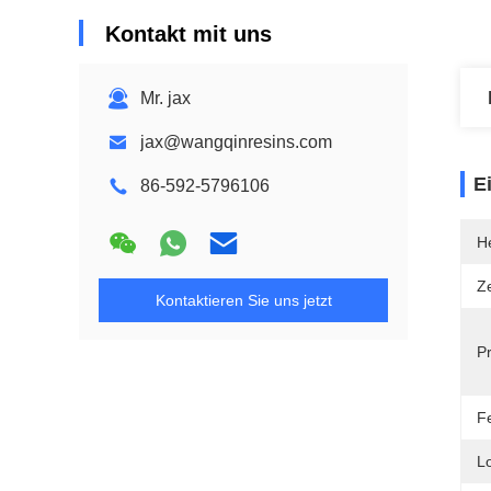
Kontakt mit uns
Mr. jax
jax@wangqinresins.com
E
86-592-5796106
He
Ze
Kontaktieren Sie uns jetzt
P
Fe
Lo