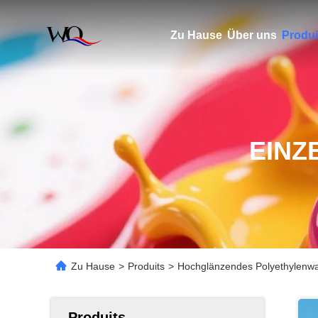
Zu Hause
Über uns
Produi
EINZ
Zu Hause
>
Produits
>
Hochglänzendes Polyethylenwa
Produits