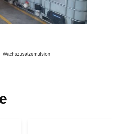
,
Wachszusatzemulsion
e