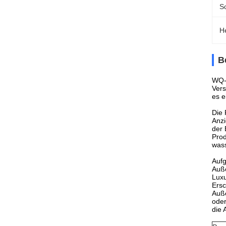
S
H
B
WQ-W
Vers
es e
Die 
Anzi
der 
Prod
wass
Aufg
Auß
Luxu
Ersc
Auße
oder
die 