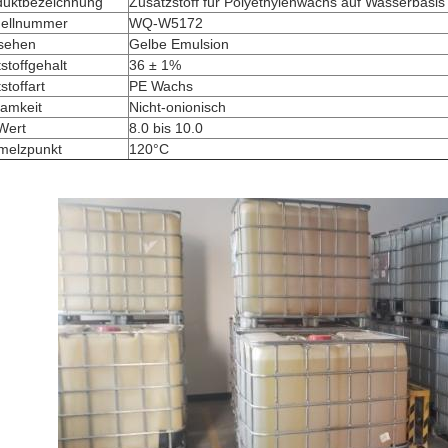
duktbezeichnung
Zusatzstoff für Polyethylenwachs auf Wasserbasis
ellnummer
WQ-W5172
sehen
Gelbe Emulsion
stoffgehalt
36 ± 1%
stoffart
PE Wachs
samkeit
Nicht-onionisch
Wert
8.0 bis 10.0
melzpunkt
120°C