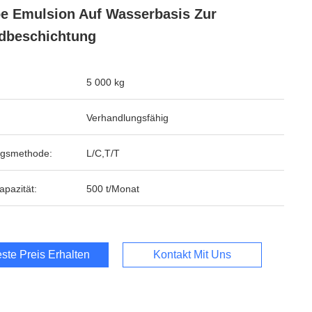
e Emulsion Auf Wasserbasis Zur
dbeschichtung
5 000 kg
Verhandlungsfähig
ngsmethode:
L/C,T/T
apazität:
500 t/Monat
ste Preis Erhalten
Kontakt Mit Uns