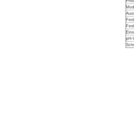
Pro
Mod
Aus
Fest
Fest
Ein
pH-
Sch