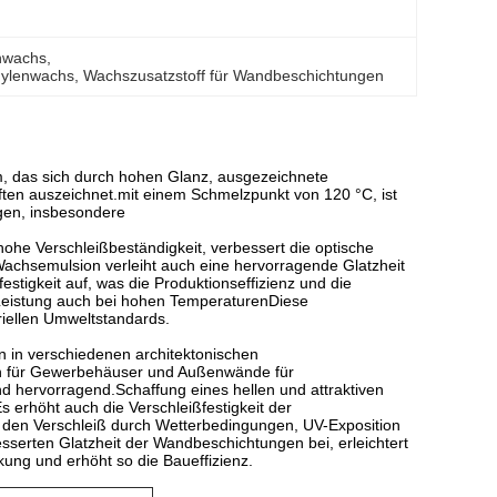
enwachs
, 
thylenwachs
, 
Wachszusatzstoff für Wandbeschichtungen
m, das sich durch hohen Glanz, ausgezeichnete
ften auszeichnet.mit einem Schmelzpunkt von 120 °C, ist
gen, insbesondere
ohe Verschleißbeständigkeit, verbessert die optische
achsemulsion verleiht auch eine hervorragende Glatzheit
tigkeit auf, was die Produktionseffizienz und die
e Leistung auch bei hohen TemperaturenDiese
riellen Umweltstandards.
 in verschiedenen architektonischen
n für Gewerbehäuser und Außenwände für
hervorragend.Schaffung eines hellen und attraktiven
erhöht auch die Verschleißfestigkeit der
 den Verschleiß durch Wetterbedingungen, UV-Exposition
serten Glatzheit der Wandbeschichtungen bei, erleichtert
ung und erhöht so die Baueffizienz.