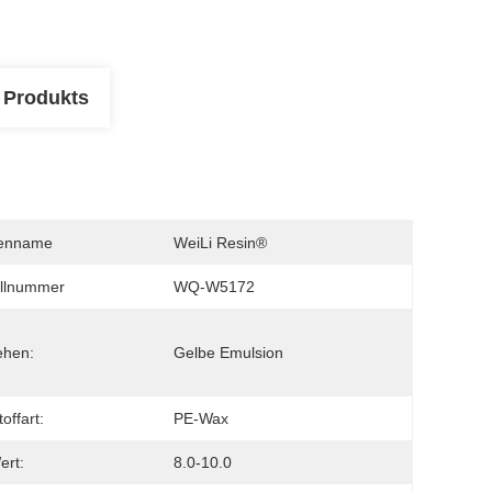
 Produkts
enname
WeiLi Resin®
llnummer
WQ-W5172
ehen:
Gelbe Emulsion
offart:
PE-Wax
ert:
8.0-10.0