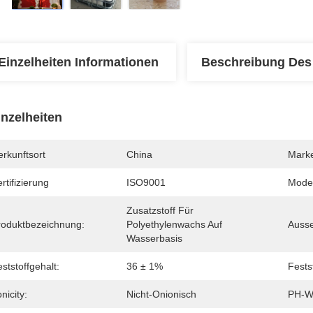
Einzelheiten Informationen
Beschreibung Des
inzelheiten
rkunftsort
China
Mark
rtifizierung
ISO9001
Mode
Zusatzstoff Für 
roduktbezeichnung:
Polyethylenwachs Auf 
Auss
Wasserbasis
ststoffgehalt:
36 ± 1%
Festst
nicity:
Nicht-Onionisch
PH-W