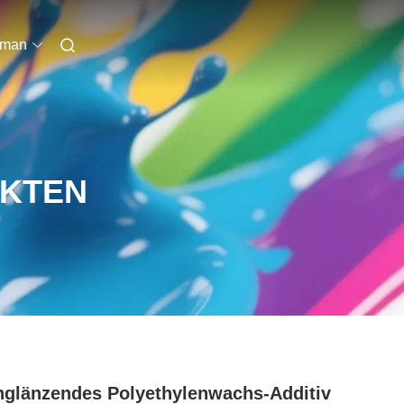
rman
UKTEN
glänzendes Polyethylenwachs-Additiv