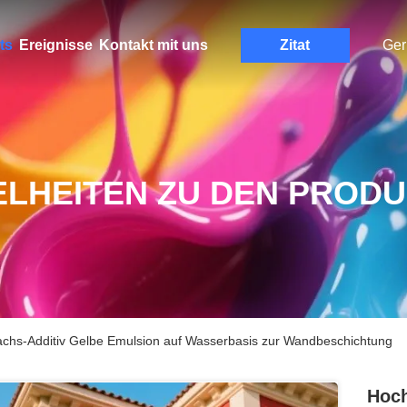
ts
Ereignisse
Kontakt mit uns
Zitat
Ge
ELHEITEN ZU DEN PROD
chs-Additiv Gelbe Emulsion auf Wasserbasis zur Wandbeschichtung
Hoch