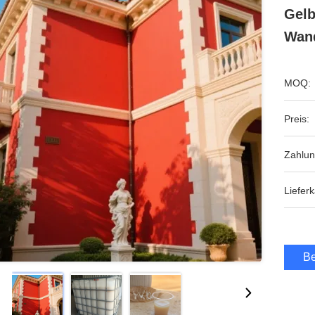
Gelb
Wan
MOQ:
Preis:
Zahlu
Lieferk
Be