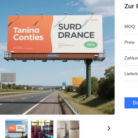
Zur 
MOQ:
Preis:
Zahlu
Lieferk
Be