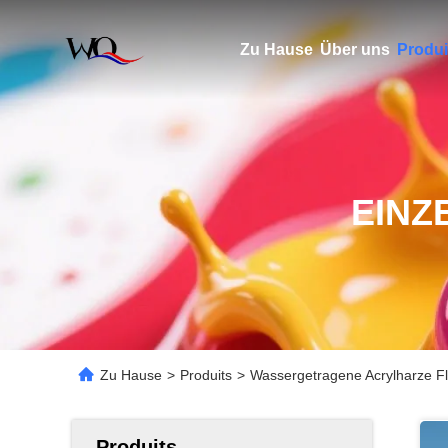
Zu Hause
Über uns
Produi
EINZ
Zu Hause
>
Produits
>
Wassergetragene Acrylharze Fl
Produits