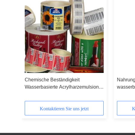
Chemische Beständigkeit
Nahrung
Wasserbasierte Acrylharzemulsion
wasserba
keit
für OPV-Druckfarben mit harter Basis
Copolym
Lebensm
Kontaktieren Sie uns jetzt
K