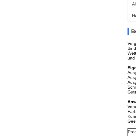
Äh
H
B
Verg
Bind
Wett
und 
Eig
Ausg
Ausg
Ausg
Schn
Gute
Anw
Vera
Farb
Kuns
Geei
Pro