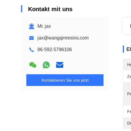
Kontakt mit uns
Mr. jax
jax@wangqinresins.com
E
86-592-5796106
He
Ze
Kontaktieren Sie uns jetzt
P
Fe
Di