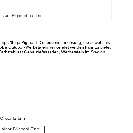
eit zum Pigmentmahlen
ungsfähige Pigment-Dispersionsharzlösung, die sowohl als
 große Outdoor-Werbetafeln verwendet werden kannEs bietet
e Farbstabilität.Gebäudefassaden, Werbetafeln im Stadion
 Wasserfarben
utdoor-Billboard-Tinte