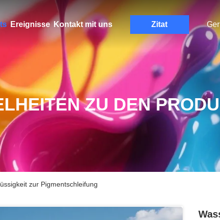
ts
Ereignisse
Kontakt mit uns
Zitat
Ge
ELHEITEN ZU DEN PROD
üssigkeit zur Pigmentschleifung
Wass