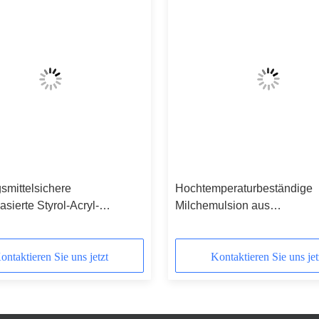
smittelsichere
Hochtemperaturbeständige
sierte Styrol-Acryl-
Milchemulsion aus
er-Emulsion für
wassergetragenem Acrylharz
ittelverpackungsinten
Kunststoffgravur
ontaktieren Sie uns jetzt
Kontaktieren Sie uns jet